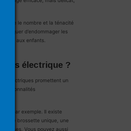
ttoyage efficace, mais délicat,
 encore le nombre et la ténacité
 pas risquer d’endommager les
adaptée aux enfants.
dents électrique ?
ents électriques promettent un
fonctionnalités
ée.
sage par exemple. Il existe
ent une brossette unique, une
es brosses. Vous pouvez aussi