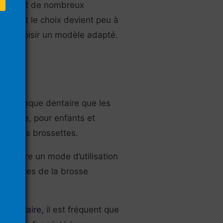
présentent de nombreux
rché et le choix devient peu à
el de choisir un modèle adapté.
s de plaque dentaire que les
anuelle, pour enfants et
érentes brossettes.
de suivre un mode d’utilisation
 bénéfices de la brosse
o-dentaire
, il est fréquent que