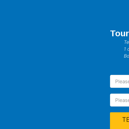
Tour
Te
1 
Bo
L’importance de
électrique
Par
Pierre-Alain Baly
/
2 mai 20
T