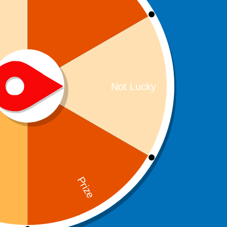
celle-ci ne soit pas utilisée co
extérieure et le dessus.
Enfin, il est primordial de disp
Pour cela, plusieurs critères so
Les différentes tê
Les têtes de brosses à dents éle