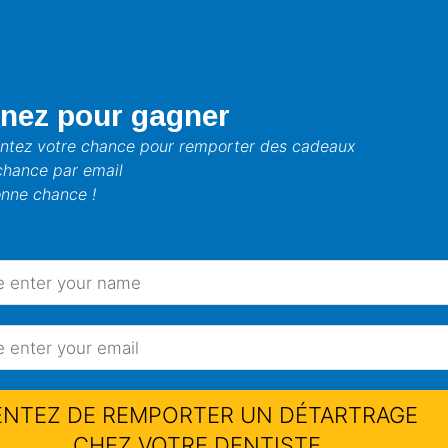
nez pour gagner
ntez votre chance pour remporter des cadeaux
chance par email
nne chance !
 la forme de la tête de br
22
ENTEZ DE REMPORTER UN DÉTARTRAGE
CHEZ VOTRE DENTISTE