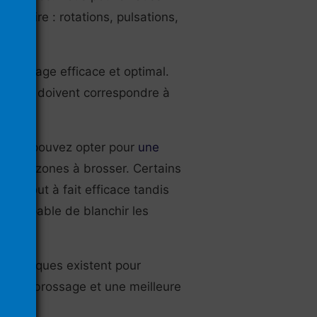
entaire : rotations, pulsations,
nettoyage efficace et optimal.
les-ci doivent correspondre à
 vous pouvez opter pour
une
le des zones à brosser. Certains
ge tout à fait efficace tandis
te capable de blanchir les
électriques existent pour
 un bon brossage et une meilleure