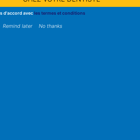
es sont de plus en plus utilisées, c’est parce qu’elles 
tefois, les modèles sont davantage multiples sur le ma
is d'accord avec
les termes et conditions
différents intérêts de la brosse électrique, il est essenti
Remind later
No thanks
la brosse à dents électrique
démontré que les brosses électriques éliminent bien plu
 La brosse à dents électrique conserve une utilisation m
ouche avec ses différents mouvements, modes et ses diff
ter pour un brossage de dents efficace, il est essentiel 
nt de respecter les étapes de brossage pour profiter des
 l’endommagement des gencives et
améliore la santé bucc