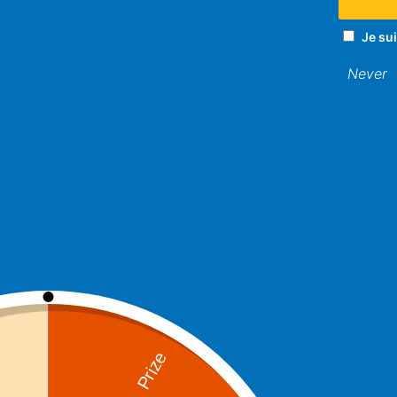
Si les brosses à dents électriqu
avantages non négligeables. Tou
Je su
peu difficile. Pour profiter des 
Never
Les avantages de 
Plusieurs études réalisées ont 
brosses à dents traditionnelles.
adultes, et s’adapte à votre b
Cependant, il est essentiel d’op
précis. En effet, il est importa
électrique.
Si la brosse électrique réduit