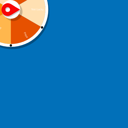
Choisir la meilleure technologie
pour vos dents
Les brosses à dents électriques sont multiples et bien
différentes les unes des autres. Le choix de celle-ci
doit donc être réfléchi selon vos besoins ainsi que vos
préférences. Pour dénicher le modèle de brosse à
dents électrique idéal, il est primordial de comprendre
les diverses possibilités.