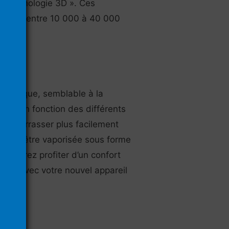
la technologie 3D ». Ces
rapides, entre 10 000 à 40 000
 classique, semblable à la
ute, en fonction des différents
 débarrasser plus facilement
live va être vaporisée sous forme
 pourrez profiter d’un confort
ents avec votre nouvel appareil