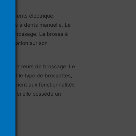
sse à dents électrique.
e brosse à dents manuelle. La
ode de brossage. La brosse à
 application sur son
ger vos erreurs de brossage. Le
ombre et le type de brossettes,
directement aux fonctionnalités
u non, si elle possède un