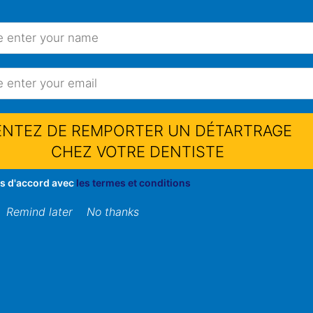
ENTEZ DE REMPORTER UN DÉTARTRAGE
CHEZ VOTRE DENTISTE
is d'accord avec
les termes et conditions
Remind later
No thanks
de la brosse à dents électr
lva
/
7 juillet 2022