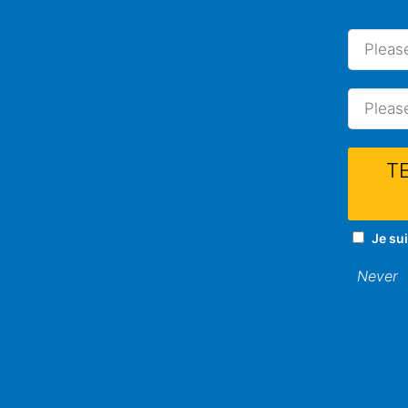
T
Je su
Never
Guide d’achat 
1 commentaire
/ Par
Julie Da Si