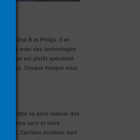
ue sont
Oral B
et Philips. Il en
e marché avec des technologies
, Philips est plutôt spécialisé
-rotatives. Chaque marque vous
 Cette tête va alors réaliser des
 sur votre dent et votre
gie 2D ». Certains modèles sont