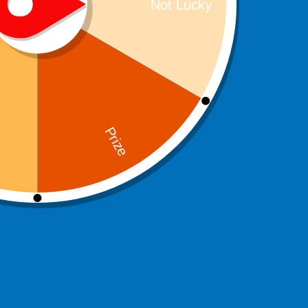
Oscillo-rotative, 
Les deux plus grandes marques 
existe d’autres telles que Cle
différentes, mais toujours un ne
dans les modèles soniques tand
propose une large gamme de pro
La brosse à dents oscil
La tête de la brosse est plutôt p
mouvements circulaires en altern
gencive. C’est ce que l’on appe